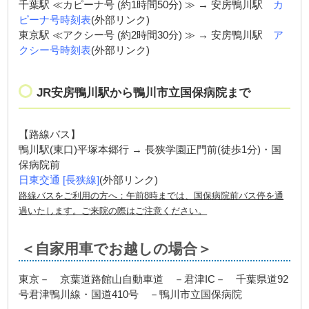
千葉駅 ≪カピーナ号 (約1時間50分) ≫ → 安房鴨川駅
カ
ピーナ号時刻表
(外部リンク)
東京駅 ≪アクシー号 (約2時間30分) ≫ → 安房鴨川駅
ア
クシー号時刻表
(外部リンク)
JR安房鴨川駅から鴨川市立国保病院まで
【路線バス】
鴨川駅(東口)平塚本郷行 → 長狭学園正門前(徒歩1分)・国
保病院前
日東交通 [長狭線]
(外部リンク)
路線バスをご利用の方へ：午前8時までは、国保病院前バス停を通
過いたします。ご来院の際はご注意ください。
＜自家用車でお越しの場合＞
東京－ 京葉道路館山自動車道 －君津IC－ 千葉県道92
号君津鴨川線・国道410号 －鴨川市立国保病院