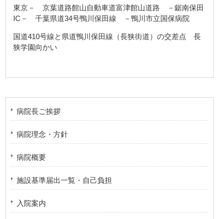
東京－ 京葉道路館山自動車道富津館山道路 －鋸南保田
IC－ 千葉県道34号鴨川保田線 －鴨川市立国保病院
国道410号線と県道鴨川保田線（長狭街道）の交差点 長
狭学園向かい
病院長ご挨拶
病院理念・方針
病院概要
施設基準届出一覧・自己負担
入院案内