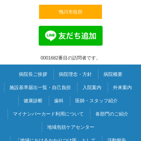
鴨川市役所
0001682番目の訪問者です。
病院長ご挨拶
病院理念・方針
病院概要
施設基準届出一覧・自己負担
入院案内
外来案内
健康診断
歯科
医師・スタッフ紹介
マイナンバーカード利用について
各部門のご紹介
地域包括ケアセンター
「地域におけるかかりつけ医」として
活動報告