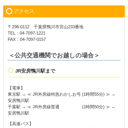
アクセス
〒296-0112 千葉県鴨川市宮山233番地
TEL：04-7097-1221
FAX：04-7097-0157
＜公共交通機関でお越しの場合＞
JR安房鴨川駅まで
【電車】
東京駅 → ≪ JR外房線特急わかしお号 (1時間55分) ≫ →
安房鴨川駅
千葉駅 → ≪ JR外房線普通 (1時間50分) ≫ →
安房鴨川駅
【高速バス】