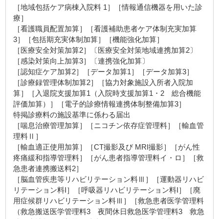
［地域包括ケア病棟入院料 1］［情報通信機器を用いた診
療］
［看護職員配置加算］［看護補助患者ケア体制充実加算
3］［包括期充実体制加算］［機能強化加算］
［医療安全対策加算2］〔医療安全対策地域連携加算2〕
［感染対策向上加算3］〔連携強化加算〕
［認知症ケア加算2］［データ加算1］［データ加算3］
［診療録管理体制加算2］［協力対象施設入所者入院加
算］［入退院支援加算1（入院時支援加算1・2 総合機能
評価加算）］［電子的診療情報連携体制整備加算3］
特掲診療料の施設基準に係わる届出
［喘息治療管理加算］［ニコチン依存症管理料］［輸血管
理料Ⅱ］
［輸血適正使用加算］［CT撮影及び MRI撮影］［がん性
疼痛緩和指導管理料］［がん患者指導管理料イ・ロ］［救
急患者連携搬送料2］
［脳血管疾患等リハビリテーション料Ⅲ］［運動器リハビ
リテーション料I］［呼吸器リハビリテーション料I］［廃
用症候群リハビリテーション料Ⅲ］［救急患者医学管理料
（救急搬送医学管理料3 夜間休日救急医学管理料3 救急