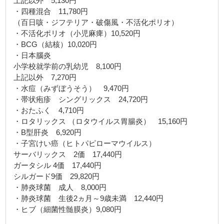
上記以外 5,130円
・四種混合 11,780円
（百日咳・ジフテリア・破傷風・不活化ポリオ）
・不活化ポリオ（小児麻痺）10,520円
・BCG（結核）10,020円
・日本腦炎
小学校就学前の乳幼児 8,100円
上記以外 7,270円
・水痘（みずぼうそう） 9,470円
・帯状疱疹 シングリックス 24,720円
・おたふく 4,710円
・ロタリックス （ロタウイルス胃腸炎） 15,160円
・B型肝炎 6,920円
・子宮けい癌（ヒトパピローマウイルス）
サーバリックス 2価 17,440円
ガータシル 4価 17,440円
シルガード9価 29,820円
・肺炎球菌 成人 8,000円
・肺炎球菌 生後2ヵ月～9歳未満 12,440円
・ヒブ（細菌性髄膜炎）9,080円