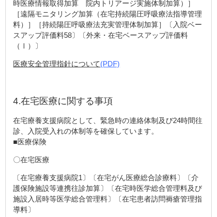
時医療情報取得加算 院内トリアージ実施体制加算）］
［遠隔モニタリング加算（在宅持続陽圧呼吸療法指導管理
料）］［持続陽圧呼吸療法充実管理体制加算］〔入院ベー
スアップ評価料58〕〔外来・在宅ベースアップ評価料
（Ⅰ）〕
医療安全管理指針について
(PDF)
4.在宅医療に関する事項
在宅療養支援病院として、緊急時の連絡体制及び24時間往
診、入院受入れの体制等を確保しています。
■医療保険
〇在宅医療
〔在宅療養支援病院1〕〔在宅がん医療総合診療料〕〔介
護保険施設等連携往診加算〕〔在宅時医学総合管理料及び
施設入居時等医学総合管理料〕〔在宅患者訪問褥瘡管理指
導料〕