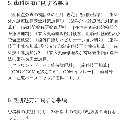
5. 歯科医療に関する事項
［歯科点数表の初診料の注1に規定する施設基準］〔歯科
外来診療医療安全対策加算1〕〔歯科外来診療感染対策加
算1〕〔歯科診療時医療管理料〕［在宅患者歯科治療総合
医療管理料］〔有床義歯咀嚼機能検査、咀嚼機能検査及び
咬合圧検査〕〔歯科口腔リハビリテーション料2〕〔歯科
技工士連携加算1及び光学印象歯科技工士連携加算〕〔歯
科技工連携加算2〕〔有床義歯修理及び有床義歯内面適合
法の歯科技工士加算〕
［クラウン・ブリッジ維持管理料］［歯科技工加算］
［CAD／CAM 冠及びCAD／CAM インレー］〔歯科外
来・在宅ベースアップ評価料（Ⅰ）〕
6.長期処方に関する事項
患者様の状態に応じ、28日以上の長期の処方箋の発行を行
っています。