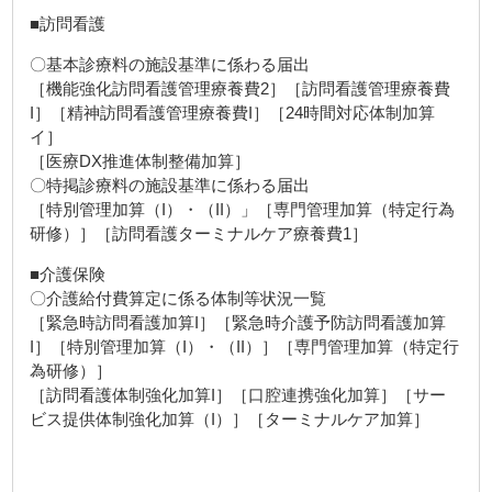
■訪問看護
〇基本診療料の施設基準に係わる届出
［機能強化訪問看護管理療養費2］［訪問看護管理療養費
I］［精神訪問看護管理療養費I］［24時間対応体制加算
イ］
［医療DX推進体制整備加算］
〇特掲診療料の施設基準に係わる届出
［特別管理加算（I）・（II）」［専門管理加算（特定行為
研修）］［訪問看護ターミナルケア療養費1］
■介護保険
〇介護給付費算定に係る体制等状況一覧
［緊急時訪問看護加算I］［緊急時介護予防訪問看護加算
I］［特別管理加算（I）・（II）］［専門管理加算（特定行
為研修）］
［訪問看護体制強化加算I］［口腔連携強化加算］［サー
ビス提供体制強化加算（I）］［ターミナルケア加算］