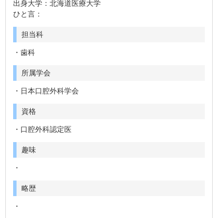
出身大学：北海道医療大学
ひと言：
担当科
・歯科
所属学会
・日本口腔外科学会
資格
・口腔外科認定医
趣味
・
略歴
・